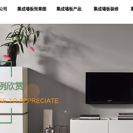
公司
集成墙板效果图
集成墙板产品
集成墙板装修