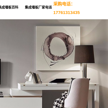
采购电话：
集成墙板百科
集成墙板厂家电话
17761313435