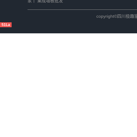
家
丨
集成墙板批发
copyright©四川极趣家
51La