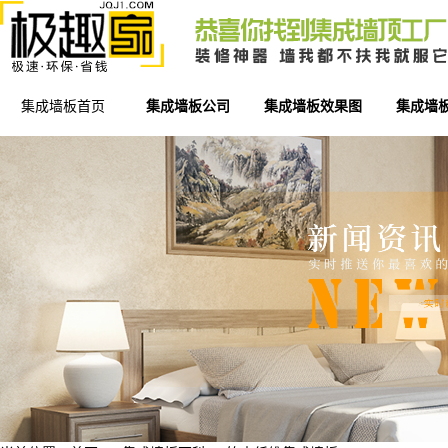
集成墙板首页
集成墙板公司
集成墙板效果图
集成墙