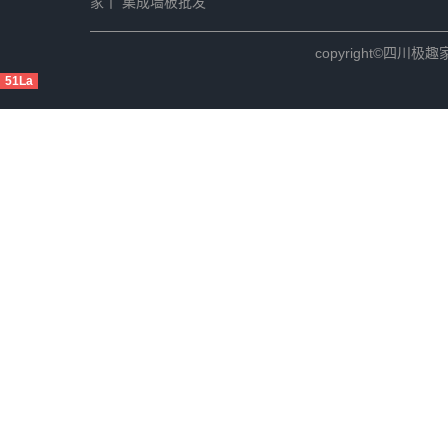
家
丨
集成墙板批发
copyright©四川极趣家
51La