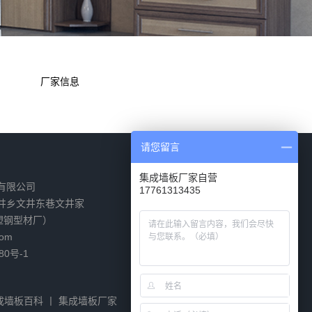
厂家信息
请您留言
集成墙板厂家自营
有限公司
17761313435
井乡文井东巷文井家
塑钢型材厂）
com
80号-1
成墙板百科
丨
集成墙板厂家