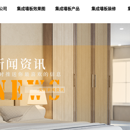
公司
集成墙板效果图
集成墙板产品
集成墙板装修