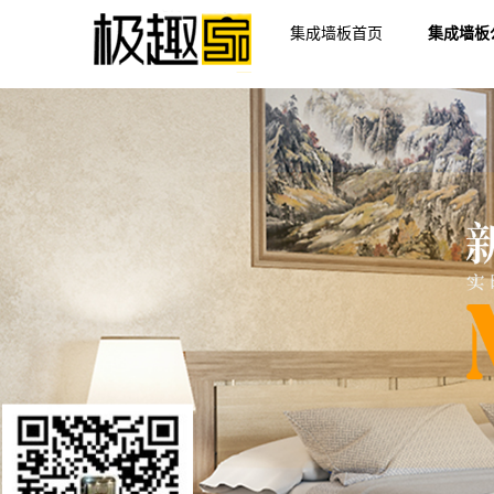
集成墙板首页
集成墙板