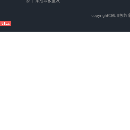
家
丨
集成墙板批发
copyright©四川极趣家
51La