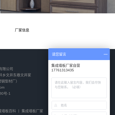
厂家信息
请您留言
集成墙板厂家自营
有限公司
17761313435
井乡文井东巷文井家
塑钢型材厂）
com
80号-1
成墙板百科
丨
集成墙板厂家