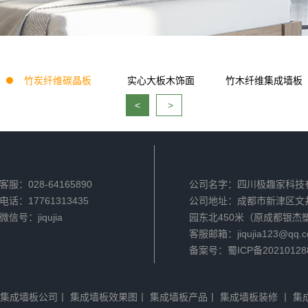
竹炭纤维碳晶板
实心大板木饰面
竹木纤维集成墙板
<
>
客服：028-64165890
公司名字：四川极趣家科技
电话：17761313435
公司地址：成都市新津区文
微信号：jiqujia
园东北450米（原成都银杰
客服邮箱：jiqujia123@qq.
备案号：蜀ICP备20210128
集成墙板公司
丨
集成墙板效果图
丨
集成墙板产品
丨
集成墙板装修
丨
集