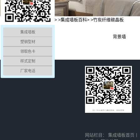
当前位置：
首页
> >
集成墙板百科
> >竹炭纤维碳晶板
集成墙板
背景墙
塑钢型材
领取色卡
样式定制
厂家电话
网站栏目：
集成墙板首页
丨