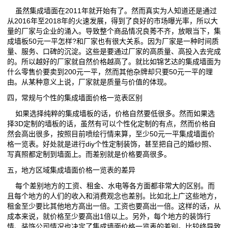
虽然集成墙面在2011年就开始有了。然而真实为人知道还是通过
从2016年至2018年的火速发展，得到了良好的市场曝光率，所以大
量的厂家与企业的涌入。导致整个商品情况良莠不齐，放眼当下，集
成墙板50元一平怎样?和厂家也有很大关系。因为厂家是一种时间质
量、服务、口碑的沉淀。这些是要通过厂家的高质量、高投入去完成
的。所以越好的厂家就自然价格越高了。就比如锦艺达的集成墙面为
什么零售价要卖到200元一平，然而其他杂牌却只要50元一平的理
由。从某种意义上说，厂家就是质量与价值的体现。
四，常规与个性的集成墙面价格一览表区别
如果选择纯粹的集成墙板的话，价格自然要低很多。然而如果选
择3D定制的墙板的话，虽然有可以个性化定制的有点，然而价格自
然会高出很多，按照目前喷绘行情来算，至少50元一平集成墙面价
格一览表。好处就是进行diy个性定制装饰，甚至把自己的婚纱照、
写真照都定制到墙面上。而差别就是价格要高很多。
五，地方区域集成墙面价格一览表的差异
每个差别地方的工资、租金、水电等各方面都非常大的区别。而
且每个地方的人们的收入和消费观念也差别。比如北上广这些地方，
租金至少要比其他地方高出一倍。工资也要高出一倍。这样的话，从
成本来说，就价格至少要高出1倍以上。另外，每个地方的装饰行
情、装饰公司情况也决定了集成墙面价格一览表的差别。比较终导致