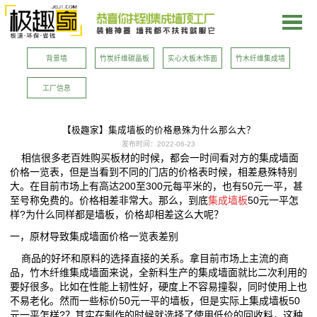
新闻资讯
NEWS INFORMATION
背景墙
竹炭纤维碳晶板
实心大板木饰面
竹木纤维集成墙
板
工厂信息
【极趣家】集成墙板的价格悬殊为什么那么大？
发布时间：
2022-06-23
相信很多老百姓购买板材的时候，都会一时间看对方的集成墙面
价格一览表，但是当看到不同的门店的价格表时候，相差悬殊特别
大。在目前市场上有高达200至300元每平米的，也有50元一平，甚
至号称免费的。价格相差非常大。那么，到底
集成墙板
50元一平怎
样?为什么同样都是墙板，价格却相差这么大呢？
一，原材导致集成墙面价格一览表差别
商品的好坏和原料的选择直接的关系。拿目前市场上主流的商
品，竹木纤维集成墙面来说，全新料生产的集成墙面就比二次利用的
要好很多。比如在性能上韧性好，硬度上不容易撞裂，同时使用上也
不易老化。然而一些标价50元一平的墙板，但是实际上集成墙板50
元一平怎样?？其实在制作的时候就选择了使用低价的回收料，这种