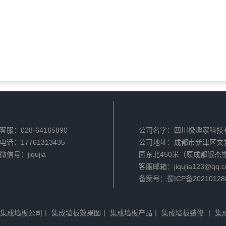
客服：028-64165890
公司名字：四川极趣家科技
电话：17761313435
公司地址：成都市新津区文
微信号：jiqujia
园东北450米（原成都银杰
客服邮箱：jiqujia123@qq.
备案号：蜀ICP备20210128
集成墙板公司
丨
集成墙板效果图
丨
集成墙板产品
丨
集成墙板装修
丨
集