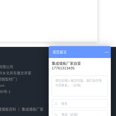
请您留言
集成墙板厂家自营
有限公司
17761313435
井乡文井东巷文井家
塑钢型材厂）
com
80号-1
成墙板百科
丨
集成墙板厂家