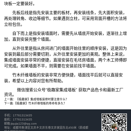
块板一定要装好。
先板后线是指先安装主要的板材，再安装线条，先大面积安装，
再处理转角、收边等细节。如果遇到立柱，可采用背面开槽的方法将
立柱包住。
自下而上是指安装墙面时，需要先从墙底开始安装，逐渐往上增
加，直到安装完整个墙面。
从外往里是指从房间进门的墙面开始往里的顺序安装，这是因为
安装到最后部分需要切割，从外往里安装更加的美观。整体上来说，
集成墙面安装非常的便捷，直接安装在毛坯房墙面，两个木工师傅即
可完成。如果墙面不平，则需要在安装前找平墙面。
竹木纤维墙板的安装非常方便快捷，墙面找平后就可以直接安
装，希望以上内容对您有所帮助。
微信搜索公众号“极趣家集成墙板” 获取产品色卡和最新工厂
资讯。
上一篇：
【极趣家】集成墙板装修时要注意什么？
下一篇:
【极趣家】竹木纤维墙板的寿命有多久？
手机：17761313435
座机：17761313435
邮箱:jiqujia123@qq.com
地址：成都市新津区文井乡文井东巷文井家园东北450米（原成都