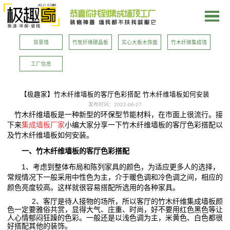
新闻资讯
NEWS INFORMATION
背景墙
竹炭纤维碳晶板
实心大板木饰面
竹木纤维集成墙
板
工厂信息
【极趣家】竹木纤维墙板的客厅色彩搭配 竹木纤维墙板如何安装
发布时间：
2022-06-27
竹木纤维墙板是一种新型的环保型节能材料，在市面上很流行。接
下来
集成墙板厂家
小编大家分享一下竹木纤维墙板的客厅色彩搭配以
及竹木纤维墙板如何安装。
一、竹木纤维墙板的客厅色彩搭配
1、考虑到整体布局和陈列家具的颜色，为适应更多人的选择，
常规情况下一般采用中性色为主，介于暖色调和冷色调之间，相应的
颜色亮度较高。这样就很容易搭配所选用的各种家具。
2、客厅是待人接物的场所，所以客厅的竹木纤维集成墙板颜
色一定要雅俗共赏，显得大气、庄重、时尚，好不要用红色黑色等让
人心情郁闷狂躁的色彩。一般还是以浅色调为主，米黄色、白色都很
好搭配其他的装饰。